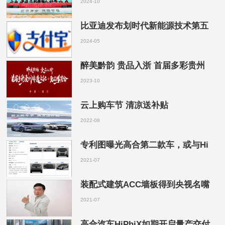
2024-10
比亚迪发布划时代新能源技术第五
2024-05
醉美黔韵 贵品入浙 首届多彩贵州
2023-10
云上购车节 清凉送补贴
2022-08
专利图曝光高合第二款车，或与Hi
2021-07
装配式建筑ACC墙板得到央视名嘴
2021-07
高合汽车HiPhiX如期开启量产交付