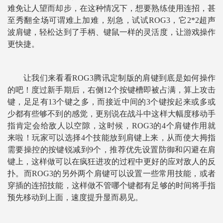
难免让人望而却步，在这种情况下，想要熟练使用连招，甚
至秀翻全场可谓难上加难，别急，试试ROG3，它2*2超声
波肩键，轻松达到了手柄、键鼠一样的灵活度，让游戏操作
更快捷。
让我们来看看ROG3腾讯定制版的肩键到底是如何操作
的吧！度过新手期后，右侧12个按键槽即被占满，算上攻击
键，足足有13个键之多，而接近中间的3个键按起来或多或
少都有些够不到的感觉，更别说在战斗中这样大幅度移动手
指肯定会给敌人以空隙，这时候，ROG3的4个肩键作用就
来啦！玩家可以选择4个技能放到肩键上来，从而使大拇指
需要操控的按键锐减到9个，推荐优先设置防御和闪避在肩
键上，这样做可以在疯狂进攻的过程中更好的应对敌人的反
扑。而ROG3的另外两个肩键可以设置一些常用技能，或者
穿插的连招技能，这样做不管哪个键都有足够的时间将手指
预先移动到上面，速度提升显而易见。